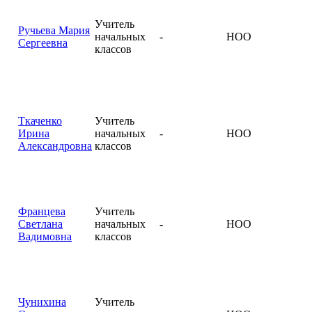
Учитель
Ручьева Мария
начальных
-
НОО
Сергеевна
классов
Ткаченко
Учитель
Ирина
начальных
-
НОО
Александровна
классов
Францева
Учитель
Светлана
начальных
-
НОО
Вадимовна
классов
Чунихина
Учитель