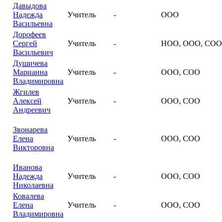
Давыдова
Надежда
Учитель
-
ООО
Васильевна
Дорофеев
Сергей
Учитель
-
НОО, ООО, СОО
Васильевич
Душичева
Марианна
Учитель
-
ООО, СОО
Владимировна
Жгилев
Алексей
Учитель
-
ООО, СОО
Андреевич
Звонарева
Елена
Учитель
-
ООО, СОО
Викторовна
Иванова
Надежда
Учитель
-
ООО, СОО
Николаевна
Ковалева
Елена
Учитель
-
ООО, СОО
Владимировна