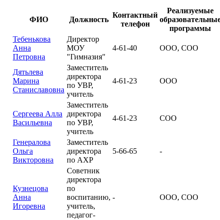
Реализуемые
Контактный
ФИО
Должность
образовательны
телефон
программы
Тебенькова
Директор
Анна
МОУ
4-61-40
ООО, СОО
Петровна
"Гимназия"
Заместитель
Дятьлева
директора
Марина
4-61-23
ООО
по УВР,
Станиславовна
учитель
Заместитель
Сергеева Алла
директора
4-61-23
СОО
Васильевна
по УВР,
учитель
Генералова
Заместитель
Ольга
директора
5-66-65
-
Викторовна
по АХР
Советник
директора
Кузнецова
по
Анна
воспитанию,
-
ООО, СОО
Игоревна
учитель,
педагог-