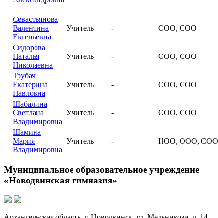
Севастьянова
Валентина
Учитель
-
ООО, СОО
Евгеньевна
Сидорова
Наталья
Учитель
-
ООО, СОО
Николаевна
Трубач
Екатерина
Учитель
-
ООО, СОО
Павловна
Шабалина
Светлана
Учитель
-
ООО, СОО
Владимировна
Шамина
Мария
Учитель
-
НОО, ООО, СОО
Владимировна
Муниципальное образовательное учреждение
«Новодвинская гимназия»
Архангельская область, г. Новодвинск, ул. Мельникова, д. 14