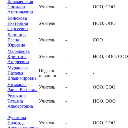
Коломенская
Снежана
Учитель
-
ООО, СОО
Анатольевна
Конюхова
Екатерина
Учитель
-
НОО, ООО
Сергеевна
Лапшина
Елена
Учитель
-
СОО
Юрьевна
Малашкова
Кристина
Учитель
-
НОО, ООО, СОО
Андреевна
Мурашева
Педагог-
Наталья
-
-
психолог
Владимировна
Низамова
Учитель
-
ООО, СОО
Раиса Ризаевна
Редькина
Татьяна
Учитель
-
НОО, ООО
Альбертовна
Русинова
Надежда
Учитель
-
ООО, СОО
Александровна