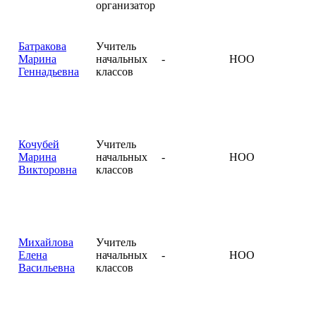
организатор
Батракова
Учитель
Марина
начальных
-
НОО
Геннадьевна
классов
Кочубей
Учитель
Марина
начальных
-
НОО
Викторовна
классов
Михайлова
Учитель
Елена
начальных
-
НОО
Васильевна
классов