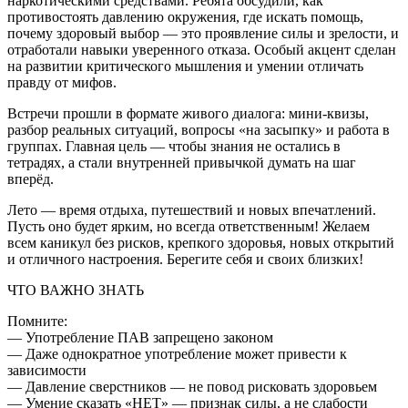
наркотическими средствами. Ребята обсудили, как
противостоять давлению окружения, где искать помощь,
почему здоровый выбор — это проявление силы и зрелости, и
отработали навыки уверенного отказа. Особый акцент сделан
на развитии критического мышления и умении отличать
правду от мифов.
Встречи прошли в формате живого диалога: мини-квизы,
разбор реальных ситуаций, вопросы «на засыпку» и работа в
группах. Главная цель — чтобы знания не остались в
тетрадях, а стали внутренней привычкой думать на шаг
вперёд.
Лето — время отдыха, путешествий и новых впечатлений.
Пусть оно будет ярким, но всегда ответственным! Желаем
всем каникул без рисков, крепкого здоровья, новых открытий
и отличного настроения. Берегите себя и своих близких!
ЧТО ВАЖНО ЗНАТЬ
Помните:
— Употребление ПАВ запрещено законом
— Даже однократное употребление может привести к
зависимости
— Давление сверстников — не повод рисковать здоровьем
— Умение сказать «НЕТ» — признак силы, а не слабости