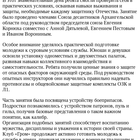
В этот знаменательный день ребята смогли проверить себя в
практических условиях, осваивая навыки выживания и
защиты, необходимые каждому защитнику Отечества. Занятие
было проведено членами Союза десантников Архангельской
области под руководством председателя союза Евгения
Корнюха совместно с Анной Дятьлевой, Евгением Пестовым
и Иваном Ворониным.
Особое внимание уделялось практической подготовке
молодежи к суровым условиям службы. Юноши и девушки
освоили установку одноместных и двухместных палаток,
развивая навыки коллективного взаимодействия и
самостоятельности. Ребята получили ценные знания о защите
от опасных факторов окружающей среды. Под руководством
опытных инструкторов они научились правильно надевать
противогазы и общевойсковые защитные комплекты ОЗК и
Л1.
Часть занятия была посвящена устройству боеприпасов.
Подростки познакомились с устройством патронов, пуль и
гильз, получив базовые представления о таком важном
понятии, как калибр.
Организация подобных занятий способствует воспитанию
мужества, дисциплины и уважения к истории своей страны.
Клуб «Гром» продолжает активно готовить молодежь к
службе в армии, прививая уважение к военным традициям и