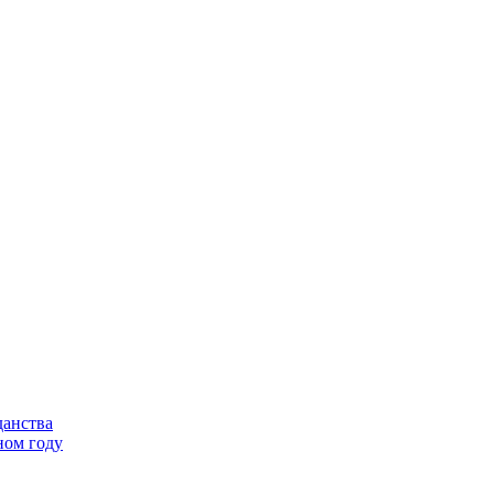
данства
ном году