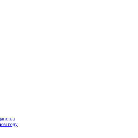
данства
ном году