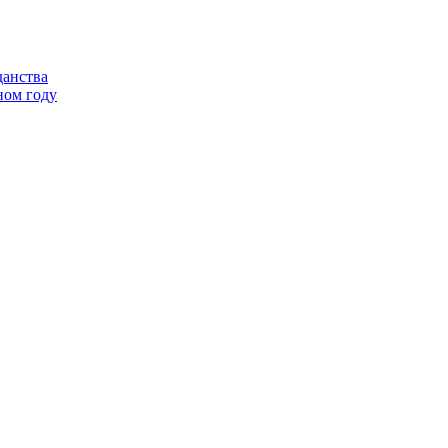
данства
ном году