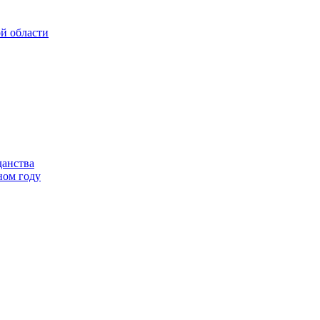
данства
ном году